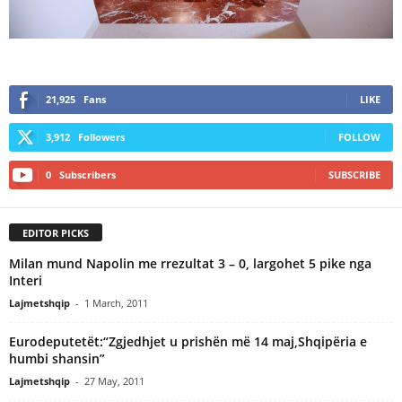
21,925
Fans
LIKE
3,912
Followers
FOLLOW
0
Subscribers
SUBSCRIBE
EDITOR PICKS
Milan mund Napolin me rrezultat 3 – 0, largohet 5 pike nga
Interi
Lajmetshqip
-
1 March, 2011
Eurodeputetët:“Zgjedhjet u prishën më 14 maj,Shqipëria e
humbi shansin”
Lajmetshqip
-
27 May, 2011