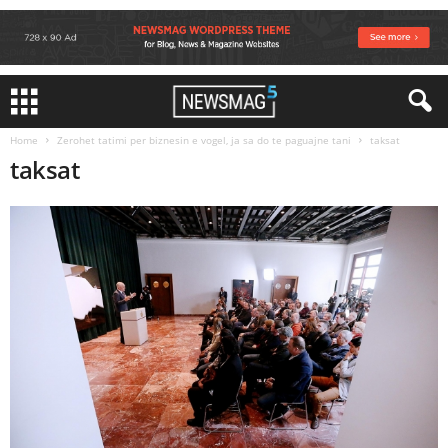
Home
Zerohet tatimi per biznesin e vogel, ja sa do te paguajne tani
taksat
taksat