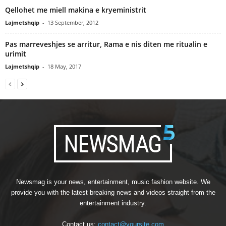
Qellohet me miell makina e kryeministrit
Lajmetshqip
-
13 September, 2012
Pas marreveshjes se arritur, Rama e nis diten me ritualin e
urimit
Lajmetshqip
-
18 May, 2017
Newsmag is your news, entertainment, music fashion website. We
provide you with the latest breaking news and videos straight from the
entertainment industry.
Contact us:
contact@yoursite.com