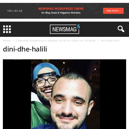
Home
Zbardhet ekspertiza e vdekjes se dy te rinjve ne ish-bllok
dini-dhe-halili
dini-dhe-halili