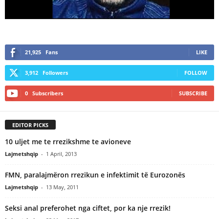
21,925
Fans
LIKE
3,912
Followers
FOLLOW
0
Subscribers
SUBSCRIBE
EDITOR PICKS
10 uljet me te rrezikshme te avioneve
Lajmetshqip
-
1 April, 2013
FMN, paralajmëron rrezikun e infektimit të Eurozonës
Lajmetshqip
-
13 May, 2011
Seksi anal preferohet nga ciftet, por ka nje rrezik!