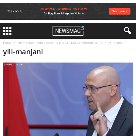
Home
Ylli Manjani hedh poshte PS dhe LSI. Del ne mbrojtje te PD
ylli-manjani
ylli-manjani