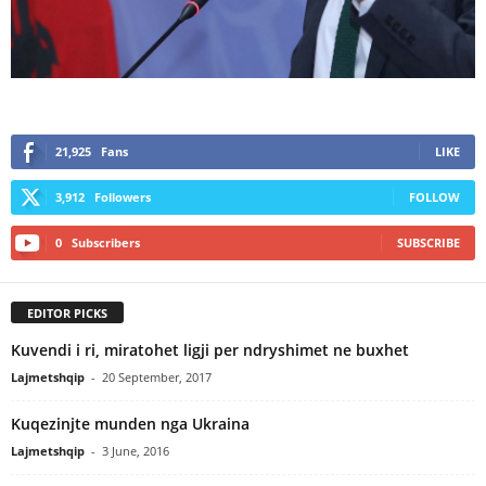
21,925
Fans
LIKE
3,912
Followers
FOLLOW
0
Subscribers
SUBSCRIBE
EDITOR PICKS
Kuvendi i ri, miratohet ligji per ndryshimet ne buxhet
Lajmetshqip
-
20 September, 2017
Kuqezinjte munden nga Ukraina
Lajmetshqip
-
3 June, 2016