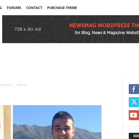
G
FORUMS
CONTACT
PURCHASE THEME
 avionit
fortuzi
EDI