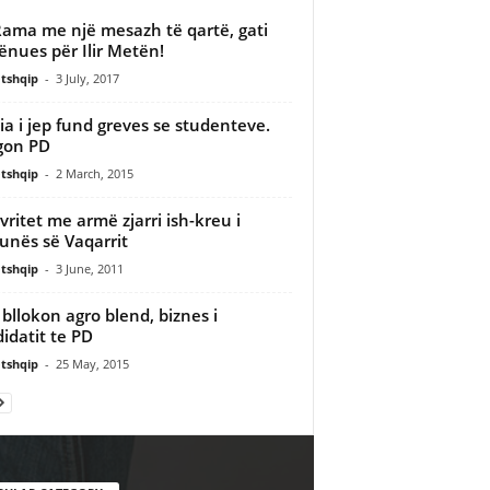
Rama me një mesazh të qartë, gati
ënues për Ilir Metën!
tshqip
-
3 July, 2017
cia i jep fund greves se studenteve.
gon PD
tshqip
-
2 March, 2015
vritet me armë zjarri ish-kreu i
nës së Vaqarrit
tshqip
-
3 June, 2011
bllokon agro blend, biznes i
idatit te PD
tshqip
-
25 May, 2015