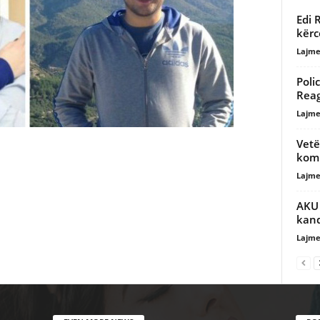
Edi 
kërc
Lajme
Poli
Rea
Lajme
Vetë
komu
Lajme
AKU 
kand
Lajme