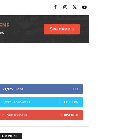
21,925
Fans
LIKE
3,912
Followers
FOLLOW
0
Subscribers
SUBSCRIBE
TOR PICKS