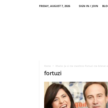
FRIDAY, AUGUST 7, 2026
SIGN IN / JOIN
BLO
Home
Xhulio: Ja si me mashtroi Fortuzi me biletat e
fortuzi