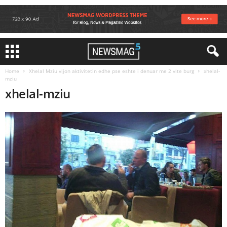
Home
Xhelal Mziu vijon aktivitetin edhe pse eshte i denuar me 2 vite burg
xhelal-
mziu
xhelal-mziu