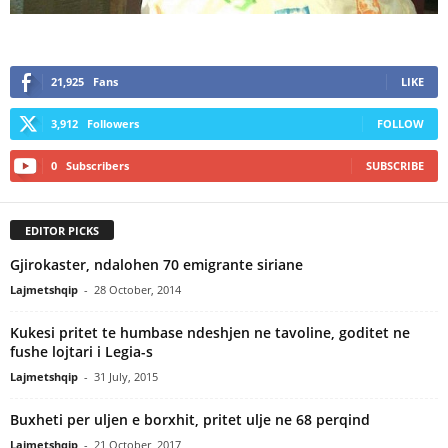
21,925
Fans
LIKE
3,912
Followers
FOLLOW
0
Subscribers
SUBSCRIBE
EDITOR PICKS
Gjirokaster, ndalohen 70 emigrante siriane
Lajmetshqip
-
28 October, 2014
Kukesi pritet te humbase ndeshjen ne tavoline, goditet ne
fushe lojtari i Legia-s
Lajmetshqip
-
31 July, 2015
Buxheti per uljen e borxhit, pritet ulje ne 68 perqind
Lajmetshqip
-
21 October, 2017