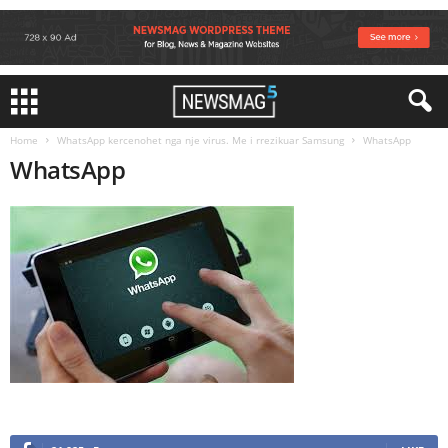
Home
WhatsApp kercenohet nga nje virus. Me i rrezikuar Samsung
WhatsApp
WhatsApp