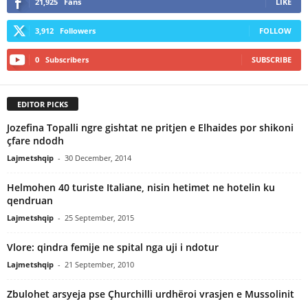
21,925
Fans
LIKE
3,912
Followers
FOLLOW
0
Subscribers
SUBSCRIBE
EDITOR PICKS
Jozefina Topalli ngre gishtat ne pritjen e Elhaides por shikoni
çfare ndodh
Lajmetshqip
-
30 December, 2014
Helmohen 40 turiste Italiane, nisin hetimet ne hotelin ku
qendruan
Lajmetshqip
-
25 September, 2015
Vlore: qindra femije ne spital nga uji i ndotur
Lajmetshqip
-
21 September, 2010
Zbulohet arsyeja pse Çhurchilli urdhëroi vrasjen e Mussolinit