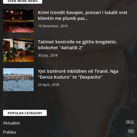
EVEN MORE NEWS
Krimi trondit Kavajen, pronari i lokalit vret
klientin me plumb pas...
10 December, 2019
Tatimet kontrolle ne gjithe bregdetin,
bllokohet “Adriatik 2”
30 July, 2018
Yjet botërorë mblidhen në Tiranë. Nga
“Danza Kuduro” te “Despacito”
25 April, 2018
POPULAR CATEGORY
2611
Aktualitet
702
Politike