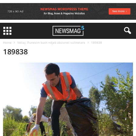
Home
Veliaj: Punesim kush ndjek aksionet vullnetare
189838
189838