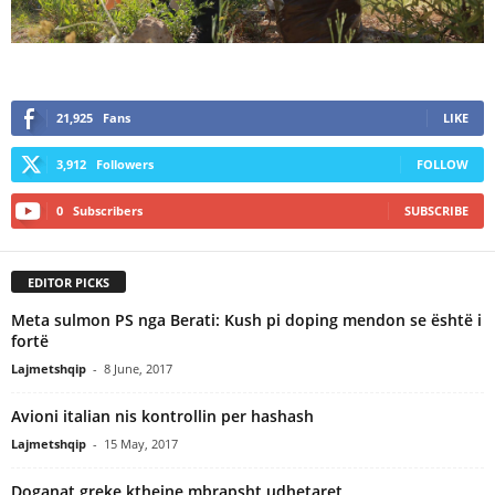
21,925
Fans
LIKE
3,912
Followers
FOLLOW
0
Subscribers
SUBSCRIBE
EDITOR PICKS
Meta sulmon PS nga Berati: Kush pi doping mendon se është i
fortë
Lajmetshqip
-
8 June, 2017
Avioni italian nis kontrollin per hashash
Lajmetshqip
-
15 May, 2017
Doganat greke kthejne mbrapsht udhetaret