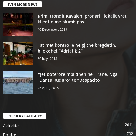
EVEN MORE NEWS
Krimi trondit Kavajen, pronari i lokalit vret
klientin me plumb pas...
10 December, 2019
Tatimet kontrolle ne gjithe bregdetin,
bllokohet “Adriatik 2”
30 July, 2018
Yjet botërorë mblidhen në Tiranë. Nga
“Danza Kuduro” te “Despacito”
25 April, 2018
POPULAR CATEGORY
2611
Aktualitet
702
Politike