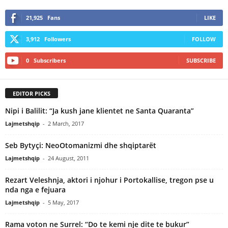
21,925
Fans
LIKE
3,912
Followers
FOLLOW
0
Subscribers
SUBSCRIBE
EDITOR PICKS
Nipi i Balilit: “Ja kush jane klientet ne Santa Quaranta”
Lajmetshqip
-
2 March, 2017
Seb Bytyçi: NeoOtomanizmi dhe shqiptarët
Lajmetshqip
-
24 August, 2011
Rezart Veleshnja, aktori i njohur i Portokallise, tregon pse u
nda nga e fejuara
Lajmetshqip
-
5 May, 2017
Rama voton ne Surrel: “Do te kemi nje dite te bukur”