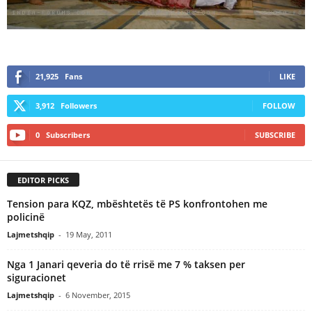
21,925
Fans
LIKE
3,912
Followers
FOLLOW
0
Subscribers
SUBSCRIBE
EDITOR PICKS
Tension para KQZ, mbështetës të PS konfrontohen me
policinë
Lajmetshqip
-
19 May, 2011
Nga 1 Janari qeveria do të rrisë me 7 % taksen per
siguracionet
Lajmetshqip
-
6 November, 2015