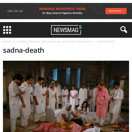
Home
Vdekja e Sadnes, telenovela qe po trondit shqiptaret
sadna-death
sadna-death