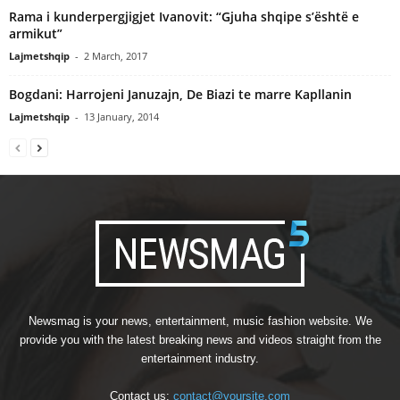
Rama i kunderpergjigjet Ivanovit: “Gjuha shqipe s’është e
armikut”
Lajmetshqip
-
2 March, 2017
Bogdani: Harrojeni Januzajn, De Biazi te marre Kapllanin
Lajmetshqip
-
13 January, 2014
Newsmag is your news, entertainment, music fashion website. We
provide you with the latest breaking news and videos straight from the
entertainment industry.
Contact us:
contact@yoursite.com