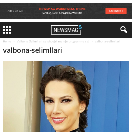
Home
Valbona Selimllari se shpejti me nje program te saj
valbona-selimllari
valbona-selimllari