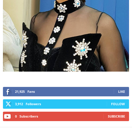
21,925
Fans
LIKE
3,912
Followers
FOLLOW
0
Subscribers
SUBSCRIBE