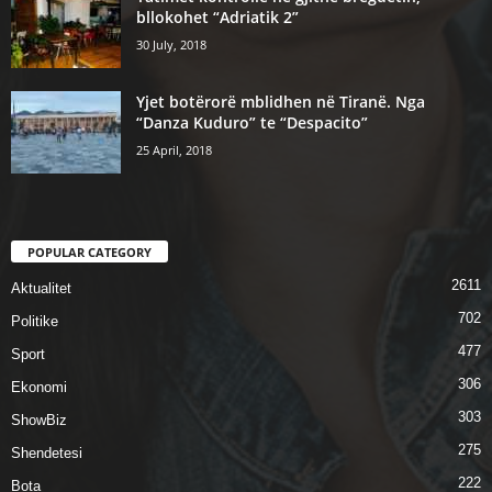
bllokohet “Adriatik 2”
30 July, 2018
Yjet botërorë mblidhen në Tiranë. Nga
“Danza Kuduro” te “Despacito”
25 April, 2018
POPULAR CATEGORY
2611
Aktualitet
702
Politike
477
Sport
306
Ekonomi
303
ShowBiz
275
Shendetesi
222
Bota