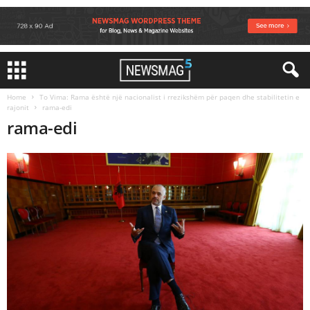
Home
To Vima: Rama është një nacionalist i rrezikshëm për paqen dhe stabilitetin e
rajonit
rama-edi
rama-edi