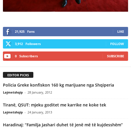
21,925
Fans
LIKE
3,912
Followers
FOLLOW
0
Subscribers
SUBSCRIBE
EDITOR PICKS
Policia Greke konfiskon 160 kg marijuane nga Shqiperia
Lajmetshqip
-
28 January, 2012
Tiranë, QSUT: mjeku goditet me karrike ne koke tek
Lajmetshqip
-
24 January, 2013
Haradinaj: “Familja Jashari duhet të jenë më të kujdesshëm”