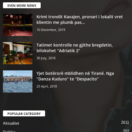
EVEN MORE NEWS
Krimi trondit Kavajen, pronari i lokalit vret
klientin me plumb pas...
10 December, 2019
Tatimet kontrolle ne gjithe bregdetin,
bllokohet “Adriatik 2”
30 July, 2018
Yjet botërorë mblidhen në Tiranë. Nga
“Danza Kuduro” te “Despacito”
25 April, 2018
POPULAR CATEGORY
2611
Aktualitet
702