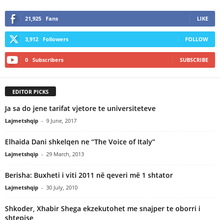
21,925
Fans
LIKE
3,912
Followers
FOLLOW
0
Subscribers
SUBSCRIBE
EDITOR PICKS
Ja sa do jene tarifat vjetore te universiteteve
Lajmetshqip
-
9 June, 2017
Elhaida Dani shkelqen ne “The Voice of Italy”
Lajmetshqip
-
29 March, 2013
Berisha: Buxheti i viti 2011 në qeveri më 1 shtator
Lajmetshqip
-
30 July, 2010
Shkoder, Xhabir Shega ekzekutohet me snajper te oborri i
shtepise