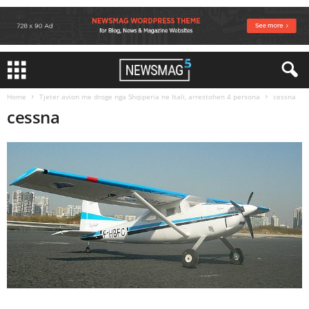
Home
Tjeter avion me droge nga Shqiperia ne Itali, arrestohen 4 persona
cessna
cessna