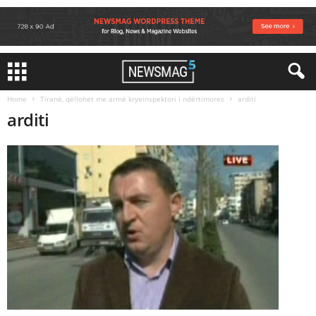
Home
Tiranë, qëllohet me armë kryeinspektori i ndërtimores
arditi
arditi