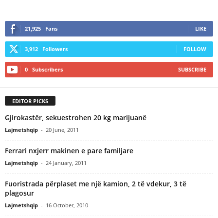
21,925
Fans
LIKE
3,912
Followers
FOLLOW
0
Subscribers
SUBSCRIBE
EDITOR PICKS
Gjirokastër, sekuestrohen 20 kg marijuanë
Lajmetshqip
-
20 June, 2011
Ferrari nxjerr makinen e pare familjare
Lajmetshqip
-
24 January, 2011
Fuoristrada përplaset me një kamion, 2 të vdekur, 3 të
plagosur
Lajmetshqip
-
16 October, 2010