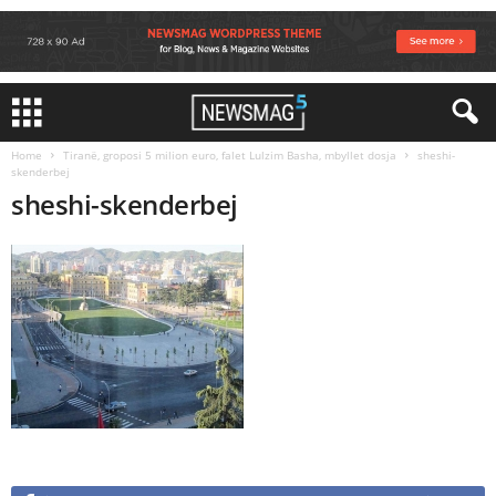
Home
Tiranë, groposi 5 milion euro, falet Lulzim Basha, mbyllet dosja
sheshi-
skenderbej
sheshi-skenderbej