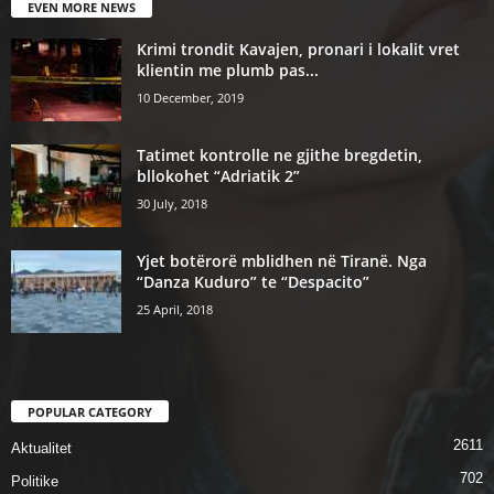
EVEN MORE NEWS
Krimi trondit Kavajen, pronari i lokalit vret
klientin me plumb pas...
10 December, 2019
Tatimet kontrolle ne gjithe bregdetin,
bllokohet “Adriatik 2”
30 July, 2018
Yjet botërorë mblidhen në Tiranë. Nga
“Danza Kuduro” te “Despacito”
25 April, 2018
POPULAR CATEGORY
2611
Aktualitet
702
Politike