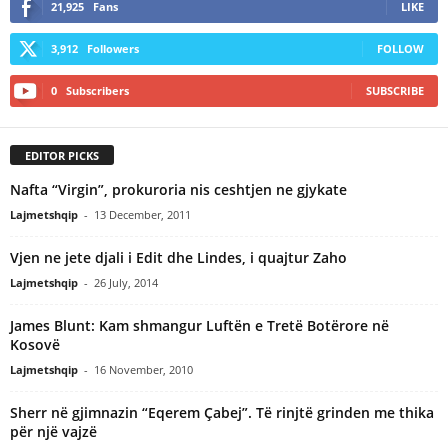
21,925
Fans
LIKE
3,912
Followers
FOLLOW
0
Subscribers
SUBSCRIBE
EDITOR PICKS
Nafta “Virgin”, prokuroria nis ceshtjen ne gjykate
Lajmetshqip
-
13 December, 2011
Vjen ne jete djali i Edit dhe Lindes, i quajtur Zaho
Lajmetshqip
-
26 July, 2014
James Blunt: Kam shmangur Luftën e Tretë Botërore në
Kosovë
Lajmetshqip
-
16 November, 2010
Sherr në gjimnazin “Eqerem Çabej”. Të rinjtë grinden me thika
për një vajzë