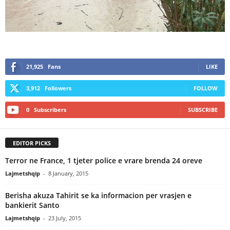
21,925
Fans
LIKE
3,912
Followers
FOLLOW
0
Subscribers
SUBSCRIBE
EDITOR PICKS
Terror ne France, 1 tjeter police e vrare brenda 24 oreve
Lajmetshqip
-
8 January, 2015
Berisha akuza Tahirit se ka informacion per vrasjen e
bankierit Santo
Lajmetshqip
-
23 July, 2015