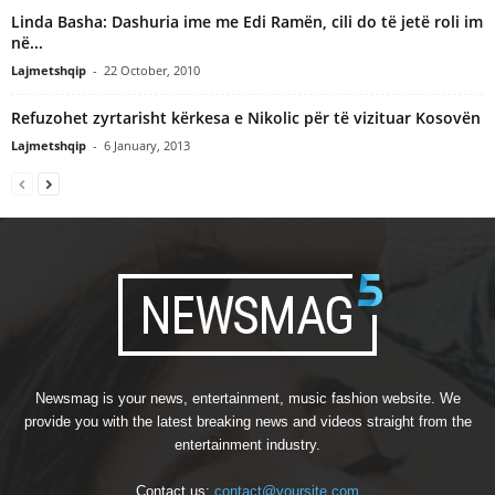
Linda Basha: Dashuria ime me Edi Ramën, cili do të jetë roli im
në...
Lajmetshqip
-
22 October, 2010
Refuzohet zyrtarisht kërkesa e Nikolic për të vizituar Kosovën
Lajmetshqip
-
6 January, 2013
Newsmag is your news, entertainment, music fashion website. We
provide you with the latest breaking news and videos straight from the
entertainment industry.
Contact us:
contact@yoursite.com