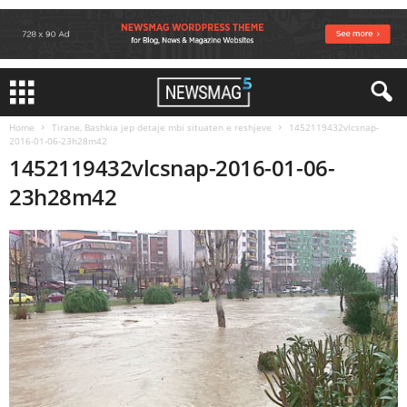
Home
Tirane, Bashkia jep detaje mbi situaten e reshjeve
1452119432vlcsnap-
2016-01-06-23h28m42
1452119432vlcsnap-2016-01-06-
23h28m42