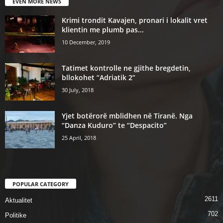
EVEN MORE NEWS
Krimi trondit Kavajen, pronari i lokalit vret
klientin me plumb pas...
10 December, 2019
Tatimet kontrolle ne gjithe bregdetin,
bllokohet “Adriatik 2”
30 July, 2018
Yjet botërorë mblidhen në Tiranë. Nga
“Danza Kuduro” te “Despacito”
25 April, 2018
POPULAR CATEGORY
2611
Aktualitet
702
Politike