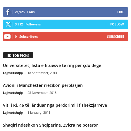
21,925
Fans
LIKE
3,912
Followers
FOLLOW
0
Subscribers
SUBSCRIBE
EDITOR PICKS
Universitetet, lista e fituesve te rinj per çdo dege
Lajmetshqip
-
18 September, 2014
Avioni i Manchester rrezikon perplasjen
Lajmetshqip
-
28 November, 2013
Viti i Ri, 46 të lënduar nga përdorimi i fishekzjarreve
Lajmetshqip
-
1 January, 2011
Shaqiri ndeshkon Shqiperine, Zvicra ne boteror