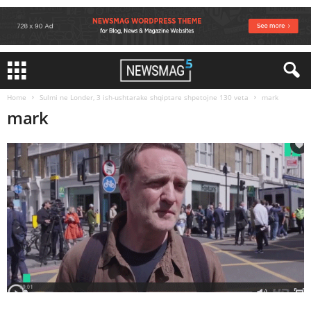
Home
Sulmi ne Londer, 3 ish-ushtarake shqiptare shpetojne 130 veta
mark
mark