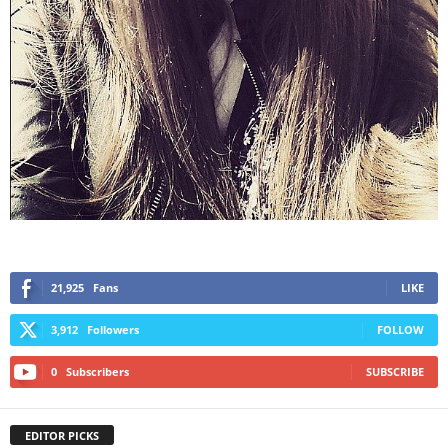
21,925
Fans
LIKE
3,912
Followers
FOLLOW
0
Subscribers
SUBSCRIBE
EDITOR PICKS