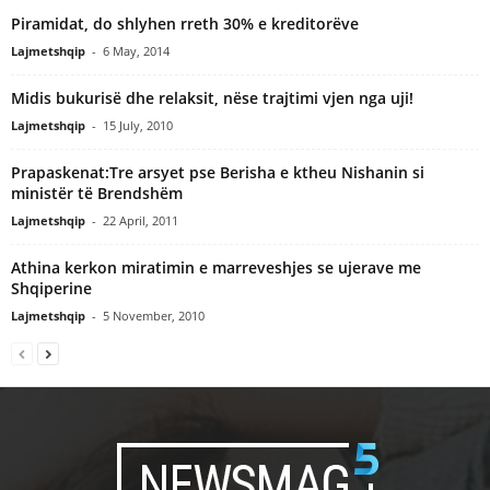
Piramidat, do shlyhen rreth 30% e kreditorëve
Lajmetshqip
-
6 May, 2014
Midis bukurisë dhe relaksit, nëse trajtimi vjen nga uji!
Lajmetshqip
-
15 July, 2010
Prapaskenat:Tre arsyet pse Berisha e ktheu Nishanin si
ministër të Brendshëm
Lajmetshqip
-
22 April, 2011
Athina kerkon miratimin e marreveshjes se ujerave me
Shqiperine
Lajmetshqip
-
5 November, 2010