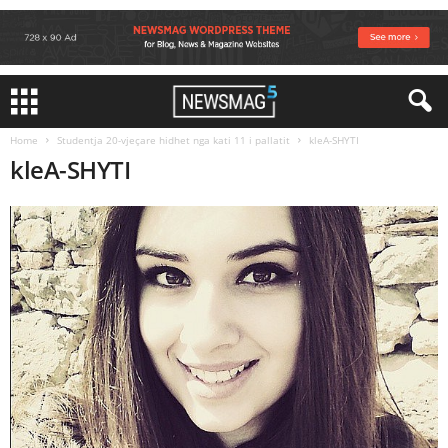
Home
Studentja 20-vjeçare hidhet nga kati 11 i pallatit
kleA-SHYTI
kleA-SHYTI