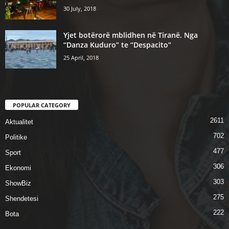
30 July, 2018
Yjet botërorë mblidhen në Tiranë. Nga
“Danza Kuduro” te “Despacito”
25 April, 2018
POPULAR CATEGORY
2611
Aktualitet
702
Politike
477
Sport
306
Ekonomi
303
ShowBiz
275
Shendetesi
222
Bota