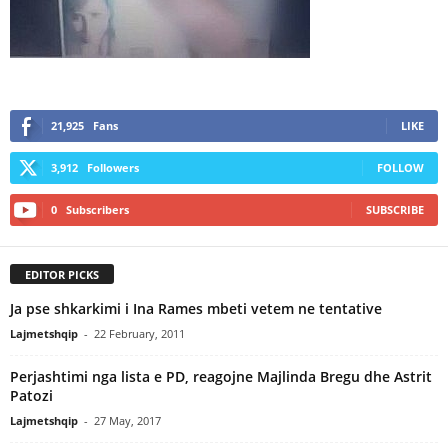
21,925
Fans
LIKE
3,912
Followers
FOLLOW
0
Subscribers
SUBSCRIBE
EDITOR PICKS
Ja pse shkarkimi i Ina Rames mbeti vetem ne tentative
Lajmetshqip
-
22 February, 2011
Perjashtimi nga lista e PD, reagojne Majlinda Bregu dhe Astrit
Patozi
Lajmetshqip
-
27 May, 2017