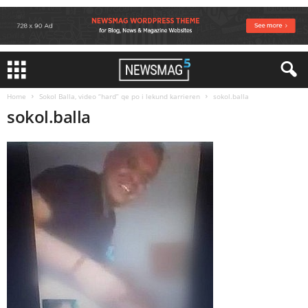
Home
Sokol Balla, video “hard” qe po i lekund karrieren
sokol.balla
sokol.balla