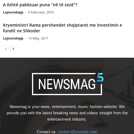
A është pakësuar puna “në të zezë”?
Lajmetshqip
-
6 February, 2016
Kryeministri Rama pershendet shqiptaret me investimin e
fundit ne Shkoder
Lajmetshqip
-
15 May, 2017
Newsmag is your news, entertainment, music fashion website. We
provide you with the latest breaking news and videos straight from the
entertainment industry.
Contact us:
contact@yoursite.com