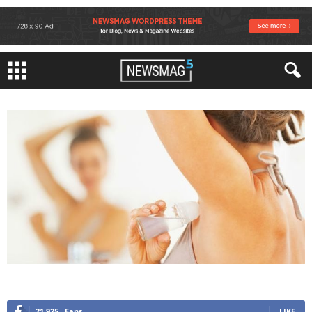
21,925
Fans
LIKE