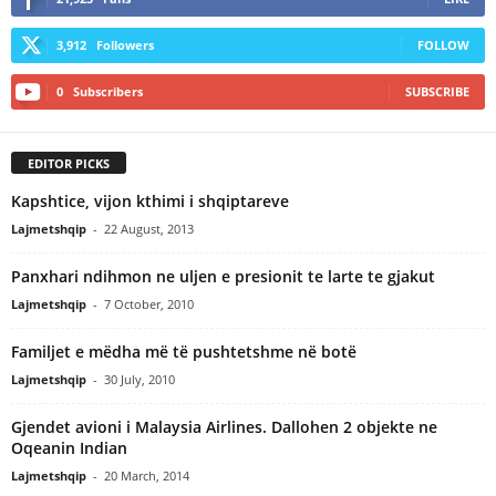
3,912
Followers
FOLLOW
0
Subscribers
SUBSCRIBE
EDITOR PICKS
Kapshtice, vijon kthimi i shqiptareve
Lajmetshqip
-
22 August, 2013
Panxhari ndihmon ne uljen e presionit te larte te gjakut
Lajmetshqip
-
7 October, 2010
Familjet e mëdha më të pushtetshme në botë
Lajmetshqip
-
30 July, 2010
Gjendet avioni i Malaysia Airlines. Dallohen 2 objekte ne
Oqeanin Indian
Lajmetshqip
-
20 March, 2014