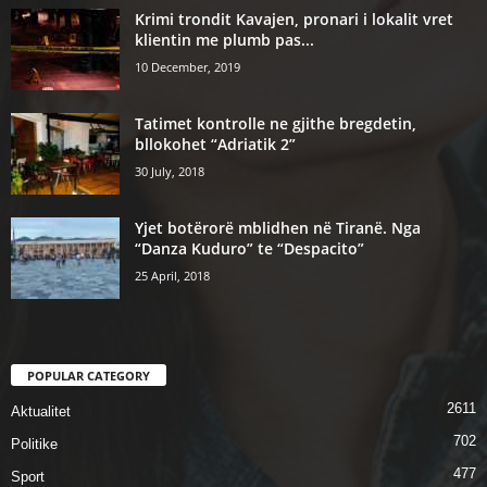
Krimi trondit Kavajen, pronari i lokalit vret
klientin me plumb pas...
10 December, 2019
Tatimet kontrolle ne gjithe bregdetin,
bllokohet “Adriatik 2”
30 July, 2018
Yjet botërorë mblidhen në Tiranë. Nga
“Danza Kuduro” te “Despacito”
25 April, 2018
POPULAR CATEGORY
2611
Aktualitet
702
Politike
477
Sport