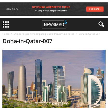
Home
Shqiperia per here te pare pjese e Panairit ne Katar
Doha-in-Qatar-007
Doha-in-Qatar-007