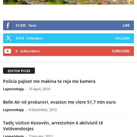
21,925
Fans
LIKE
3,912
Followers
FOLLOW
0
Subscribers
SUBSCRIBE
EDITOR PICKS
Policia pajiset me makina te reja me kamera
Lajmetshqip
-
15 April, 2014
Belle Air në prokurori, evazion me vlere 51,7 mln euro
Lajmetshqip
-
4 December, 2013
Tadiç viziton Kosovën, arrestohen 6 aktivistë të
Vetëvendosjes
Lajmetshqip
-
7 January, 2012