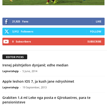
21,925
Fans
LIKE
3,912
Followers
FOLLOW
0
Subscribers
SUBSCRIBE
EDITOR PICKS
Irenej pështjellon dynjanë; edhe median
Lajmetshqip
-
5 June, 2014
Apple leshon IOS 7, ja kush jane ndryshimet
Lajmetshqip
-
19 September, 2013
Grabiten 1.4 ml Leke nga posta e Gjirokastres, para te
pensionisteve