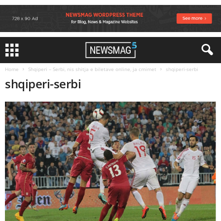
Home
Shqiperi – Serbi, nis shitja e biletave online, ja cmimet
shqiperi-serbi
shqiperi-serbi