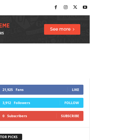
21,925
Fans
LIKE
3,912
Followers
FOLLOW
0
Subscribers
SUBSCRIBE
TOR PICKS