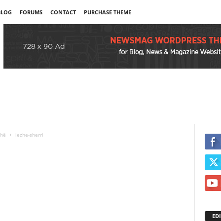
BLOG
FORUMS
CONTACT
PURCHASE THEME
zhë
lezhe-sherri
EDI