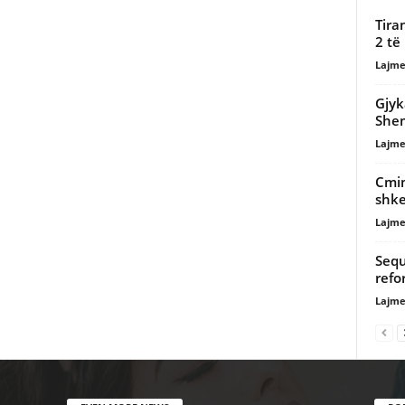
Tira
2 të
Lajme
Gjyk
Shem
Lajme
Cmim
shke
Lajme
Sequ
refo
Lajme