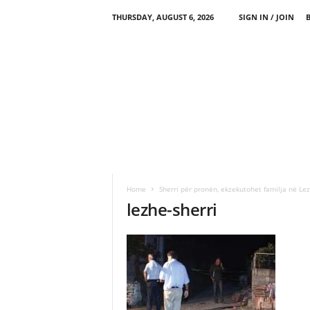
THURSDAY, AUGUST 6, 2026
SIGN IN / JOIN
Home
Sherri për pronën, ekzekutohet familja në Le
lezhe-sherri