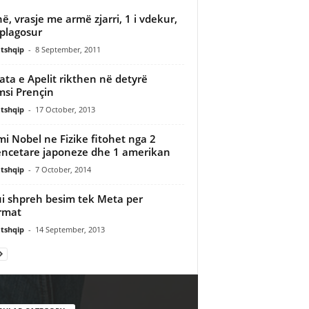
në, vrasje me armë zjarri, 1 i vdekur,
 plagosur
tshqip
-
8 September, 2011
ata e Apelit rikthen në detyrë
si Prençin
tshqip
-
17 October, 2013
i Nobel ne Fizike fitohet nga 2
ncetare japoneze dhe 1 amerikan
tshqip
-
7 October, 2014
i shpreh besim tek Meta per
rmat
tshqip
-
14 September, 2013