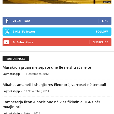
21,925
Fans
LIKE
3,912
Followers
FOLLOW
0
Subscribers
SUBSCRIBE
EDITOR PICKS
Masakron gruan me sepate dhe fle ne shtrat me te
Lajmetshqip
-
11 December, 2012
Mbahet amaneti i shenjtores Eleonorë, varroset në tempull
Lajmetshqip
-
17 November, 2011
Kombetarja fiton 4 pozicione në klasifikimin e FIFA-s për
muajin prill
Lajmetshqip
-
9 April, 2015