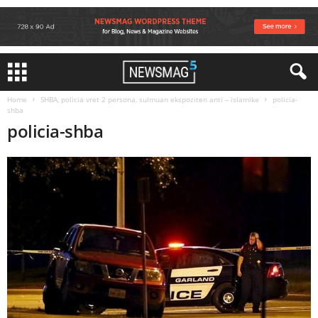
Home
SHBA, policia vret 2 persona, sulmuan ekspoziten anti – islamike
policia-
shba
policia-shba