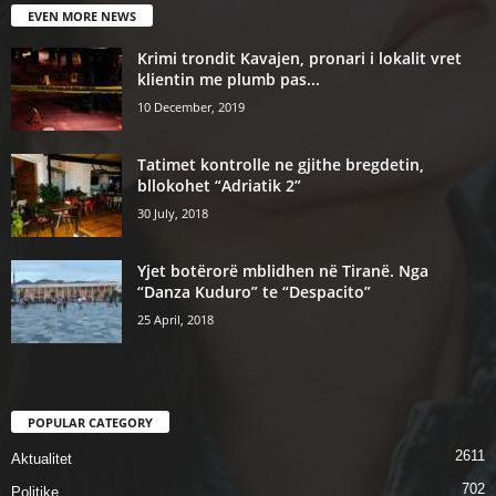
EVEN MORE NEWS
Krimi trondit Kavajen, pronari i lokalit vret
klientin me plumb pas...
10 December, 2019
Tatimet kontrolle ne gjithe bregdetin,
bllokohet “Adriatik 2”
30 July, 2018
Yjet botërorë mblidhen në Tiranë. Nga
“Danza Kuduro” te “Despacito”
25 April, 2018
POPULAR CATEGORY
2611
Aktualitet
702
Politike