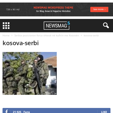
Home
Serbia pozicionon forca shtesë në kufirin me Kosovën
kosova-serbi
kosova-serbi
21,925
Fans
LIKE