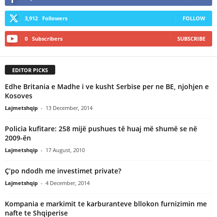
3,912
Followers
FOLLOW
0
Subscribers
SUBSCRIBE
EDITOR PICKS
Edhe Britania e Madhe i ve kusht Serbise per ne BE, njohjen e
Kosoves
Lajmetshqip
-
13 December, 2014
Policia kufitare: 258 mijë pushues të huaj më shumë se në
2009-ën
Lajmetshqip
-
17 August, 2010
Ç’po ndodh me investimet private?
Lajmetshqip
-
4 December, 2014
Kompania e markimit te karburanteve bllokon furnizimin me
nafte te Shqiperise