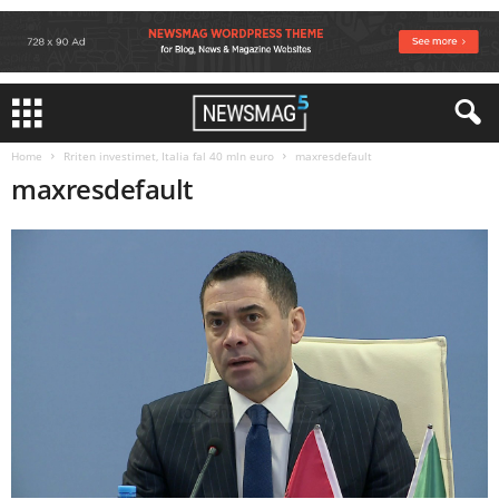
Home
Rriten investimet, Italia fal 40 mln euro
maxresdefault
maxresdefault