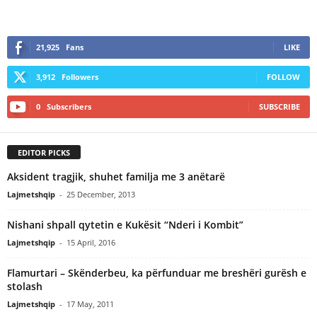
21,925
Fans
LIKE
3,912
Followers
FOLLOW
0
Subscribers
SUBSCRIBE
EDITOR PICKS
Aksident tragjik, shuhet familja me 3 anëtarë
Lajmetshqip
-
25 December, 2013
Nishani shpall qytetin e Kukësit “Nderi i Kombit”
Lajmetshqip
-
15 April, 2016
Flamurtari – Skënderbeu, ka përfunduar me breshëri gurësh e
stolash
Lajmetshqip
-
17 May, 2011