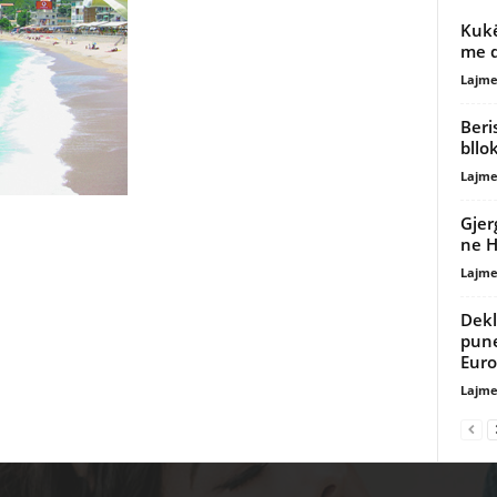
Kukë
me d
Lajme
Beri
bllo
Lajme
Gjer
ne H
Lajme
Dekl
pune
Euro
Lajme