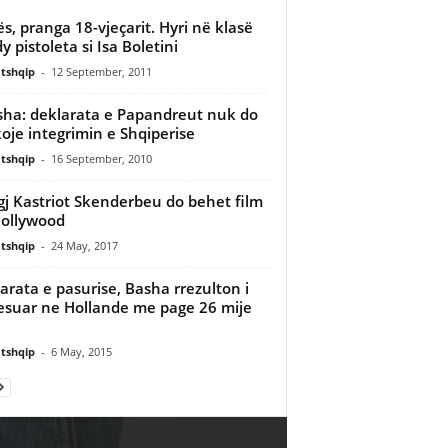
s, pranga 18-vjeçarit. Hyri në klasë
y pistoleta si Isa Boletini
tshqip
-
12 September, 2011
sha: deklarata e Papandreut nuk do
koje integrimin e Shqiperise
tshqip
-
16 September, 2010
gj Kastriot Skenderbeu do behet film
ollywood
tshqip
-
24 May, 2017
arata e pasurise, Basha rrezulton i
suar ne Hollande me page 26 mije
tshqip
-
6 May, 2015