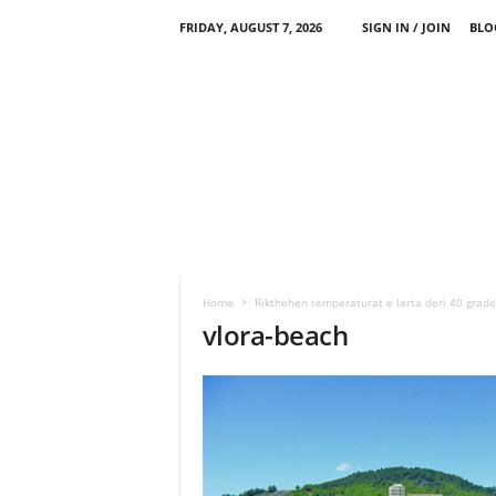
FRIDAY, AUGUST 7, 2026
SIGN IN / JOIN
BLO
Home
Rikthehen temperaturat e larta deri 40 grade
vlora-beach