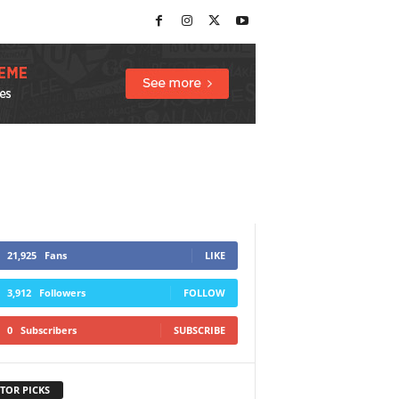
21,925
Fans
LIKE
3,912
Followers
FOLLOW
0
Subscribers
SUBSCRIBE
TOR PICKS