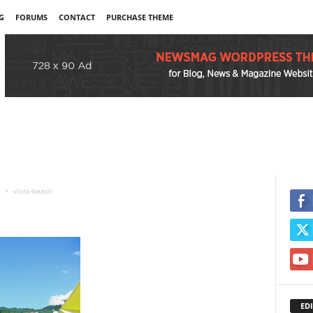
G
FORUMS
CONTACT
PURCHASE THEME
vlora-beach
EDI