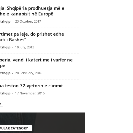
ia: Shqipëria prodhuesja më e
e e kanabisit në Europë
tshqip
-
23 October, 2017
timet pa leje, do prishet edhe
lati i Bashes”
tshqip
-
10 July, 2013
peria, vendi i katert me i varfer ne
ope
tshqip
-
20 February, 2016
na feston 72-vjetorin e clirimit
tshqip
-
17 November, 2016
PULAR CATEGORY