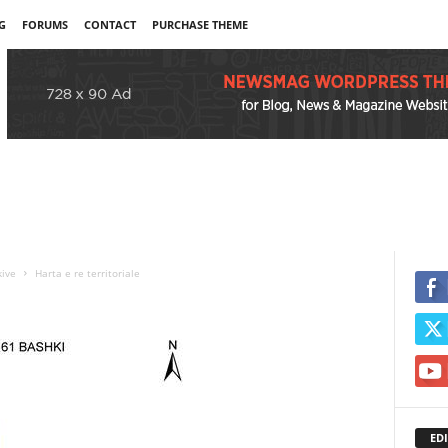
G
FORUMS
CONTACT
PURCHASE THEME
kive
Harta e re territoriale
EDI