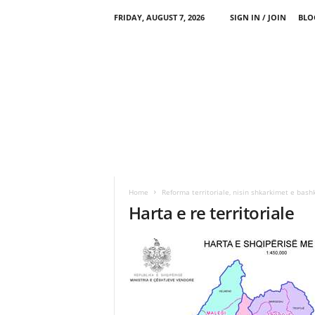
FRIDAY, AUGUST 7, 2026
SIGN IN / JOIN
BLO
Home
Reforma territoriale, nisin shkarkimet e bash
Harta e re territoriale