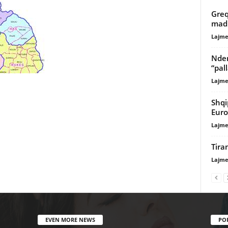
Greq
madh
Lajme
Nder
“pal
Lajme
Shqi
Eur
Lajme
Tira
Lajme
EVEN MORE NEWS
PO