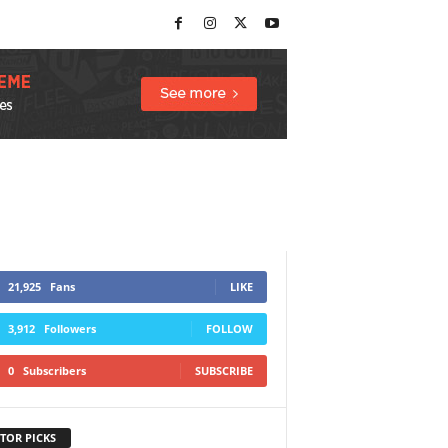
21,925
Fans
LIKE
3,912
Followers
FOLLOW
0
Subscribers
SUBSCRIBE
TOR PICKS