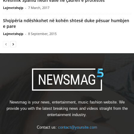
Kreshnik Spahiu hedh valle ne çadren e protestes
Lajmetshqip
-
7 March, 2017
Shqipëria ndëshkohet në kohën shtesë duke pësuar humbjen
e pare
Lajmetshqip
-
8 September, 2015
Newsmag is your news, entertainment, music fashion website. We
provide you with the latest breaking news and videos straight from the
entertainment industry.
Contact us:
contact@yoursite.com