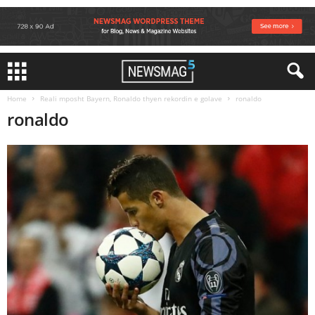
Home
Reali mposht Bayern, Ronaldo thyen rekordin e golave
ronaldo
ronaldo