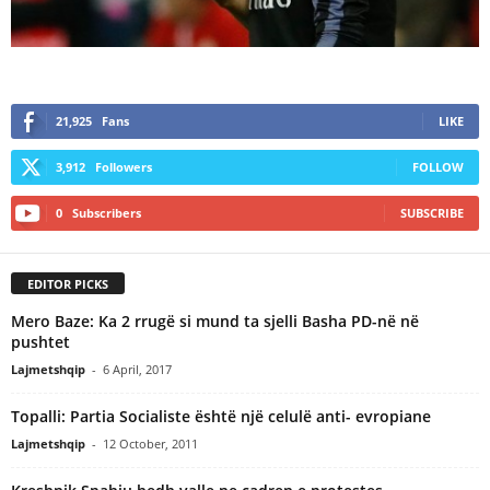
21,925
Fans
LIKE
3,912
Followers
FOLLOW
0
Subscribers
SUBSCRIBE
EDITOR PICKS
Mero Baze: Ka 2 rrugë si mund ta sjelli Basha PD-në në
pushtet
Lajmetshqip
-
6 April, 2017
Topalli: Partia Socialiste është një celulë anti- evropiane
Lajmetshqip
-
12 October, 2011