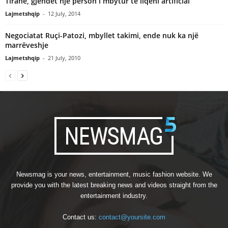
Tirane, gjendet nje person i mbytur te liqeni artificial
Lajmetshqip
-
12 July, 2014
Negociatat Ruçi-Patozi, mbyllet takimi, ende nuk ka një
marrëveshje
Lajmetshqip
-
21 July, 2010
Newsmag is your news, entertainment, music fashion website. We
provide you with the latest breaking news and videos straight from the
entertainment industry.
Contact us:
contact@yoursite.com