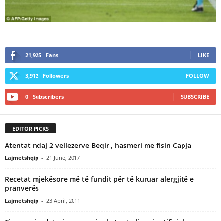
21,925
Fans
LIKE
3,912
Followers
FOLLOW
0
Subscribers
SUBSCRIBE
EDITOR PICKS
Atentat ndaj 2 vellezerve Beqiri, hasmeri me fisin Capja
Lajmetshqip
-
21 June, 2017
Recetat mjekësore më të fundit për të kuruar alergjitë e
pranverës
Lajmetshqip
-
23 April, 2011