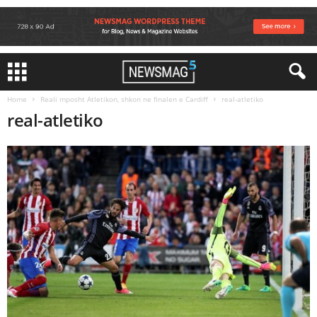
Home
Reali mposht Atletikon, shkon ne finalen e Cardiff
real-atletiko
real-atletiko