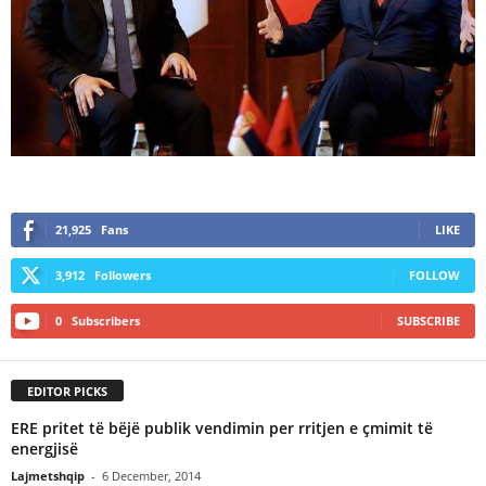
21,925
Fans
LIKE
3,912
Followers
FOLLOW
0
Subscribers
SUBSCRIBE
EDITOR PICKS
ERE pritet të bëjë publik vendimin per rritjen e çmimit të
energjisë
Lajmetshqip
-
6 December, 2014