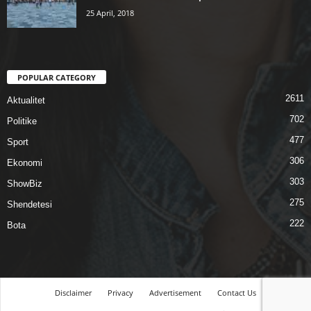
25 April, 2018
POPULAR CATEGORY
2611
Aktualitet
702
Politike
477
Sport
306
Ekonomi
303
ShowBiz
275
Shendetesi
222
Bota
Disclaimer
Privacy
Advertisement
Contact Us