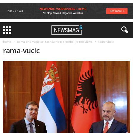
Home
Rama dhe Vuçiç se bashku ne nje perballje televizive
rama-vucic
rama-vucic