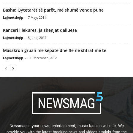
Basha: Qytetarët të parët, më shumë vende pune
Lajmetshqip
-
7 May, 2011
Kanceri i lekures, ja shenjat dalluese
Lajmetshqip
-
5 June, 2017
Masakron gruan me sepate dhe fle ne shtrat me te
Lajmetshqip
-
11 December, 2012
Newsmag is your news, entertainment, music fashion website. We
provide you with the latest breaking news and videos straight from the