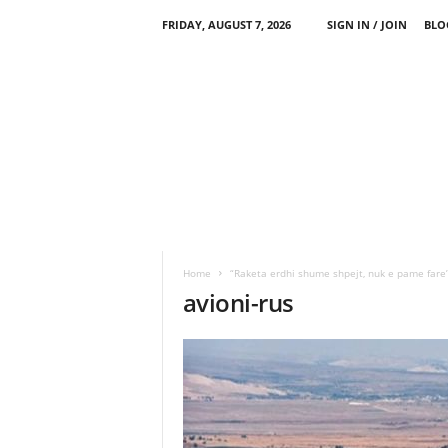
FRIDAY, AUGUST 7, 2026
SIGN IN / JOIN
BLO
Home
“Raketa erdhi shume shpejt, nuk e pame fare
avioni-rus