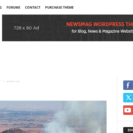
G
FORUMS
CONTACT
PURCHASE THEME
”
avioni-rus
EDI