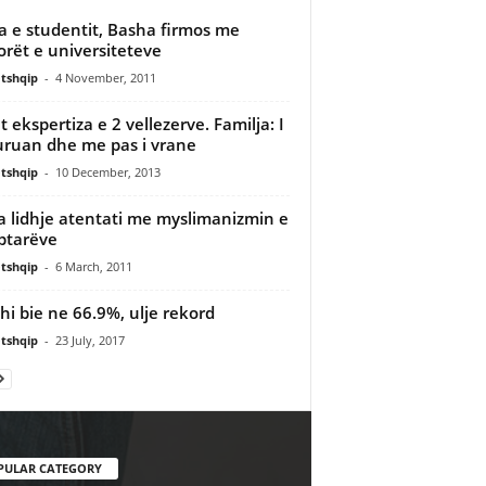
a e studentit, Basha firmos me
orët e universiteteve
tshqip
-
4 November, 2011
et ekspertiza e 2 vellezerve. Familja: I
uruan dhe me pas i vrane
tshqip
-
10 December, 2013
a lidhje atentati me myslimanizmin e
ptarëve
tshqip
-
6 March, 2011
hi bie ne 66.9%, ulje rekord
tshqip
-
23 July, 2017
PULAR CATEGORY