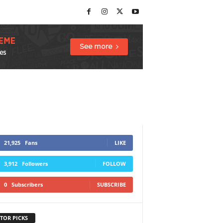
21,925
Fans
LIKE
3,912
Followers
FOLLOW
0
Subscribers
SUBSCRIBE
TOR PICKS