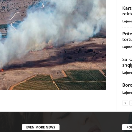
Kart
rekt
Lajme
Prit
tort
Lajme
Sa k
shqi
Lajme
Borx
Lajme
EVEN MORE NEWS
PO