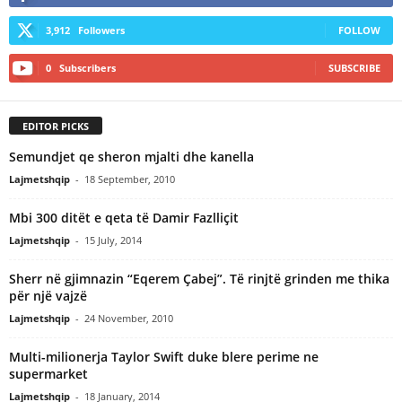
3,912
Followers
FOLLOW
0
Subscribers
SUBSCRIBE
EDITOR PICKS
Semundjet qe sheron mjalti dhe kanella
Lajmetshqip
-
18 September, 2010
Mbi 300 ditët e qeta të Damir Fazlliçit
Lajmetshqip
-
15 July, 2014
Sherr në gjimnazin “Eqerem Çabej”. Të rinjtë grinden me thika
për një vajzë
Lajmetshqip
-
24 November, 2010
Multi-milionerja Taylor Swift duke blere perime ne
supermarket
Lajmetshqip
-
18 January, 2014