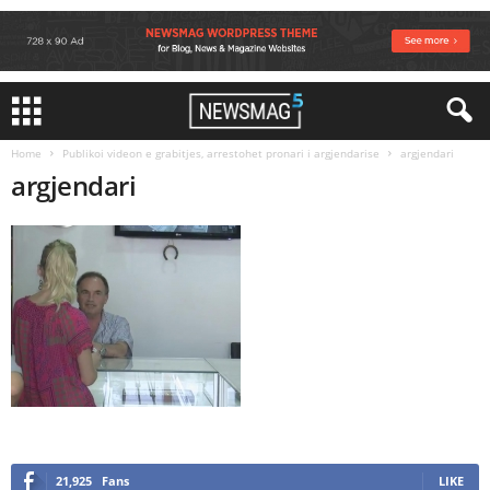
Home
Publikoi videon e grabitjes, arrestohet pronari i argjendarise
argjendari
argjendari
21,925
Fans
LIKE