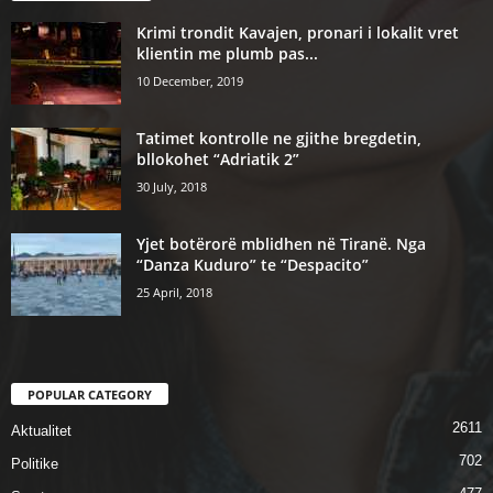
Krimi trondit Kavajen, pronari i lokalit vret
klientin me plumb pas...
10 December, 2019
Tatimet kontrolle ne gjithe bregdetin,
bllokohet “Adriatik 2”
30 July, 2018
Yjet botërorë mblidhen në Tiranë. Nga
“Danza Kuduro” te “Despacito”
25 April, 2018
POPULAR CATEGORY
2611
Aktualitet
702
Politike