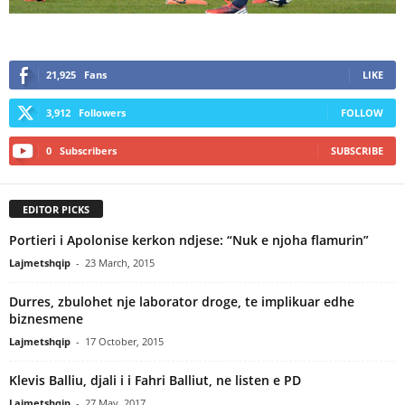
21,925
Fans
LIKE
3,912
Followers
FOLLOW
0
Subscribers
SUBSCRIBE
EDITOR PICKS
Portieri i Apolonise kerkon ndjese: “Nuk e njoha flamurin”
Lajmetshqip
-
23 March, 2015
Durres, zbulohet nje laborator droge, te implikuar edhe
biznesmene
Lajmetshqip
-
17 October, 2015
Klevis Balliu, djali i i Fahri Balliut, ne listen e PD
Lajmetshqip
-
27 May, 2017