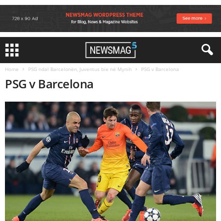
Home
PSG ndal Barcelonën, Juventus bie në Mynih
PSG v Barcelona
PSG v Barcelona