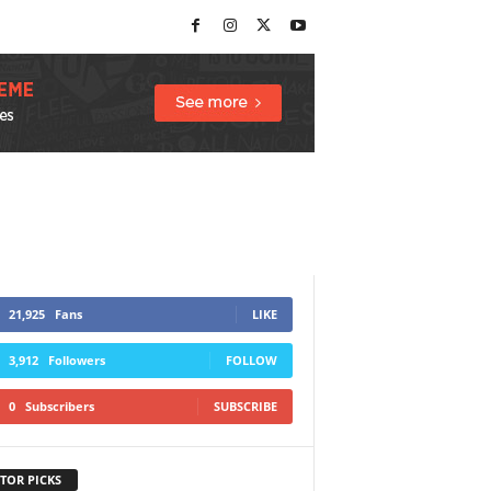
21,925
Fans
LIKE
3,912
Followers
FOLLOW
0
Subscribers
SUBSCRIBE
TOR PICKS