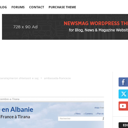
BLOG
FORUMS
CONTACT
PURCHASE THEME
aralajmeron shtetasit e saj
ambasada-franceze
EDI