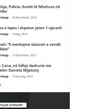
tisja, Policia: Armët të fshehura në
rifer
tshqip
-
25 November, 2013
a e lopes i shpeton jeten 1-vjecarit
tshqip
-
5 May, 2014
ati: “E meritojme statusin e vendit
idat”
tshqip
-
12 December, 2013
k Cana, në lidhje dashurie me
len Daniela Mijatoviç
tshqip
-
15 January, 2012
PULAR CATEGORY