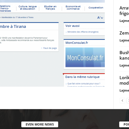
Arra
frigo
Lajme
Zemr
Lajme
Bush
kand
Lajme
Lori
mode
Lajme
EVEN MORE NEWS
PO