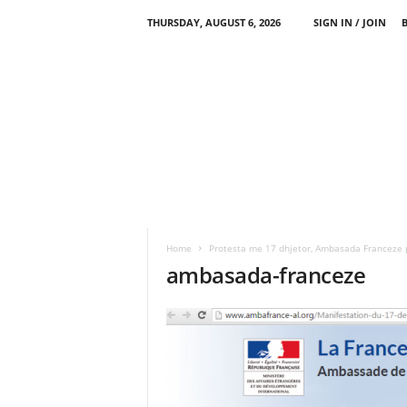
THURSDAY, AUGUST 6, 2026
SIGN IN / JOIN
Home
Protesta me 17 dhjetor, Ambasada Franceze p
ambasada-franceze