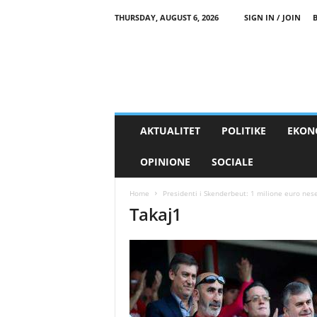
THURSDAY, AUGUST 6, 2026
SIGN IN / JOIN
AKTUALITET
POLITIKE
EKON
OPINIONE
SOCIALE
Home
Presidenti i Skenderbeut: 1 milione euro nes
Takaj1