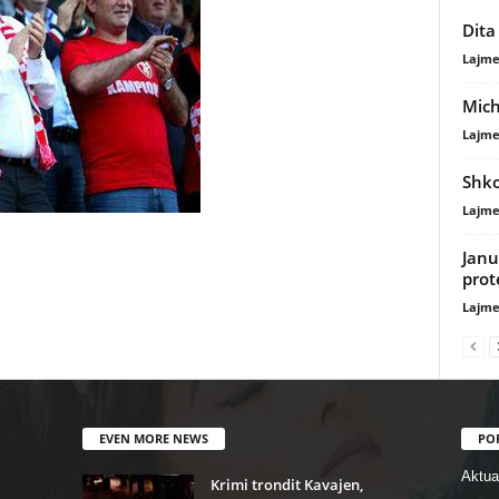
Dita
Lajme
Mich
Lajme
Shko
Lajme
Janu
prot
Lajme
EVEN MORE NEWS
PO
Aktual
Krimi trondit Kavajen,