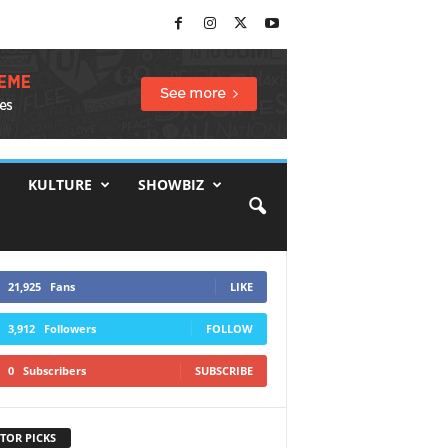
KULTURE
SHOWBIZ
21,925
Fans
LIKE
3,912
Followers
FOLLOW
0
Subscribers
SUBSCRIBE
TOR PICKS