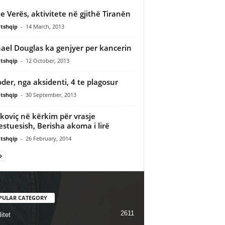
 e Verës, aktivitete në gjithë Tiranën
tshqip
-
14 March, 2013
ael Douglas ka genjyer per kancerin
tshqip
-
12 October, 2013
der, nga aksidenti, 4 te plagosur
tshqip
-
30 September, 2013
koviç në kërkim për vrasje
estuesish, Berisha akoma i lirë
tshqip
-
26 February, 2014
PULAR CATEGORY
2611
itet