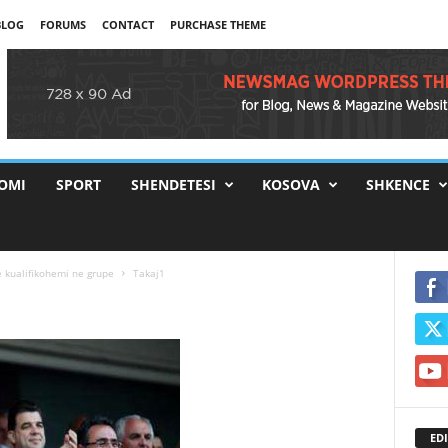
BLOG
FORUMS
CONTACT
PURCHASE THEME
OMI
SPORT
SHENDETESI
KOSOVA
SHKENCE
e kualifikohemi ne grupe
Takaj1
EDI