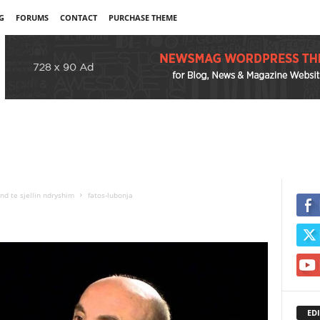
G
FORUMS
CONTACT
PURCHASE THEME
nd te sjellin ndryshim
fatos-lubonja
EDI