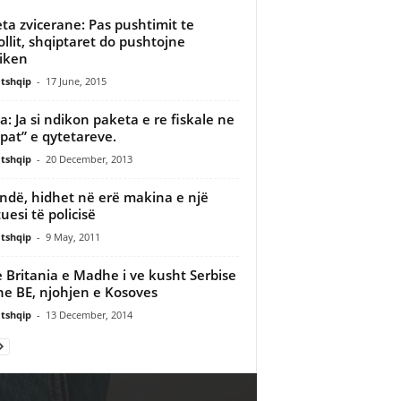
ta zvicerane: Pas pushtimit te
ollit, shqiptaret do pushtojne
tiken
tshqip
-
17 June, 2015
: Ja si ndikon paketa e re fiskale ne
pat” e qytetareve.
tshqip
-
20 December, 2013
ndë, hidhet në erë makina e një
uesi të policisë
tshqip
-
9 May, 2011
 Britania e Madhe i ve kusht Serbise
ne BE, njohjen e Kosoves
tshqip
-
13 December, 2014