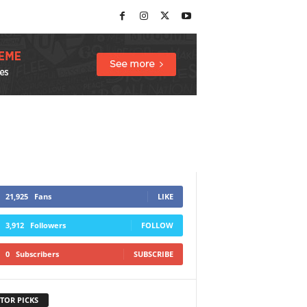
21,925
Fans
LIKE
3,912
Followers
FOLLOW
0
Subscribers
SUBSCRIBE
TOR PICKS