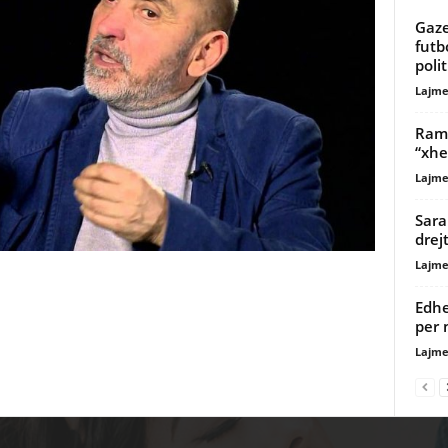
Gaze
futb
poli
Lajme
Rama
“xhe
Lajme
Sara
drejt
Lajme
Edhe
per 
Lajme