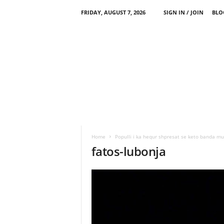
FRIDAY, AUGUST 7, 2026
SIGN IN / JOIN
BLO
Home
Populli i ka hequr shpresat se keto banda mu
fatos-lubonja