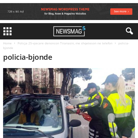
Home
Policja 25-vjecare denoncon Tiranasin, me shqeteson ne telefon
policia-
bjonde
policia-bjonde