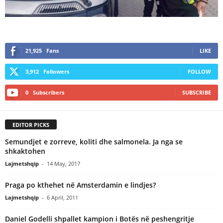
21,925
Fans
LIKE
3,912
Followers
FOLLOW
0
Subscribers
SUBSCRIBE
EDITOR PICKS
Semundjet e zorreve, koliti dhe salmonela. Ja nga se
shkaktohen
Lajmetshqip
-
14 May, 2017
Praga po kthehet në Amsterdamin e lindjes?
Lajmetshqip
-
6 April, 2011
Daniel Godelli shpallet kampion i Botës në peshengritje