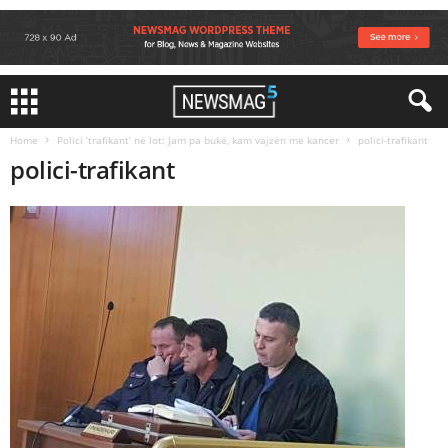
Home
Polici ‘trafikant’ në lot: Jam pa bukë, kam vajzën me kancer
polici-trafikant
polici-trafikant