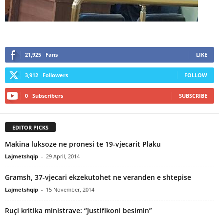
21,925
Fans
LIKE
3,912
Followers
FOLLOW
0
Subscribers
SUBSCRIBE
EDITOR PICKS
Makina luksoze ne pronesi te 19-vjecarit Plaku
Lajmetshqip
-
29 April, 2014
Gramsh, 37-vjecari ekzekutohet ne veranden e shtepise
Lajmetshqip
-
15 November, 2014
Ruçi kritika ministrave: “Justifikoni besimin”