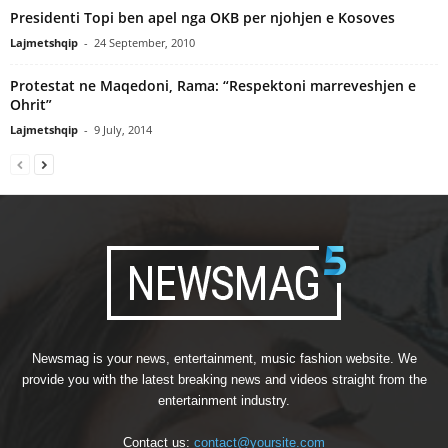
Presidenti Topi ben apel nga OKB per njohjen e Kosoves
Lajmetshqip
-
24 September, 2010
Protestat ne Maqedoni, Rama: “Respektoni marreveshjen e
Ohrit”
Lajmetshqip
-
9 July, 2014
Newsmag is your news, entertainment, music fashion website. We
provide you with the latest breaking news and videos straight from the
entertainment industry.
Contact us:
contact@yoursite.com