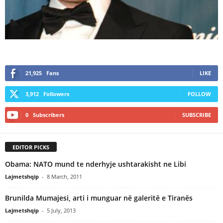
21,925
Fans
LIKE
3,912
Followers
FOLLOW
0
Subscribers
SUBSCRIBE
EDITOR PICKS
Obama: NATO mund te nderhyje ushtarakisht ne Libi
Lajmetshqip
-
8 March, 2011
Brunilda Mumajesi, arti i munguar në galeritë e Tiranës
Lajmetshqip
-
5 July, 2013