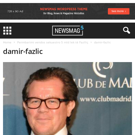
Home
Permbarimi vendos sekuestro 5 mld lek të Fazlliç
damir-fazlic
damir-fazlic