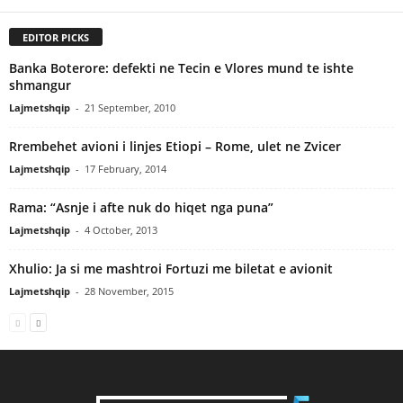
EDITOR PICKS
Banka Boterore: defekti ne Tecin e Vlores mund te ishte
shmangur
Lajmetshqip
-
21 September, 2010
Rrembehet avioni i linjes Etiopi – Rome, ulet ne Zvicer
Lajmetshqip
-
17 February, 2014
Rama: “Asnje i afte nuk do hiqet nga puna”
Lajmetshqip
-
4 October, 2013
Xhulio: Ja si me mashtroi Fortuzi me biletat e avionit
Lajmetshqip
-
28 November, 2015