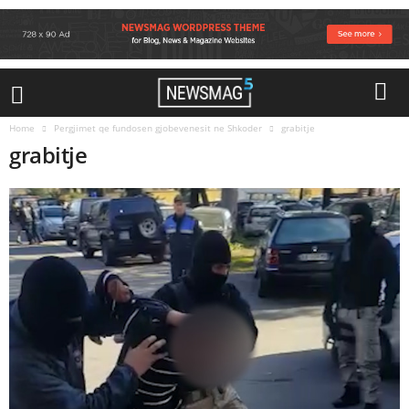
Home
Pergjimet qe fundosen gjobevenesit ne Shkoder
grabitje
grabitje