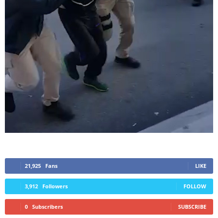
21,925
Fans
LIKE
3,912
Followers
FOLLOW
0
Subscribers
SUBSCRIBE