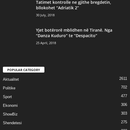
Tatimet kontrolle ne gjithe bregdetin,
bllokohet “Adriatik 2”
30 July, 2018
Yjet botërorë mblidhen në Tiranë. Nga
“Danza Kuduro” te “Despacito”
25 April, 2018
POPULAR CATEGORY
2611
Aktualitet
702
Politike
477
Sport
306
Ekonomi
303
ShowBiz
275
Shendetesi