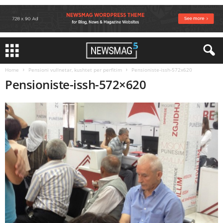
Home
Pensioni vullnetar, kushtet per perfitim
Pensioniste-issh-572x620
Pensioniste-issh-572×620