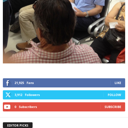
21,925
Fans
LIKE
3,912
Followers
FOLLOW
0
Subscribers
SUBSCRIBE
EDITOR PICKS