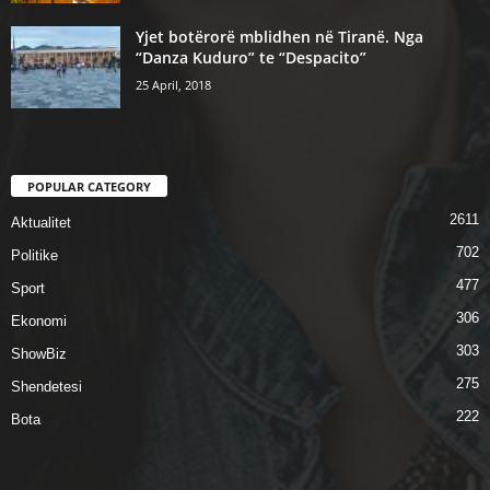
Yjet botërorë mblidhen në Tiranë. Nga
“Danza Kuduro” te “Despacito”
25 April, 2018
POPULAR CATEGORY
2611
Aktualitet
702
Politike
477
Sport
306
Ekonomi
303
ShowBiz
275
Shendetesi
222
Bota