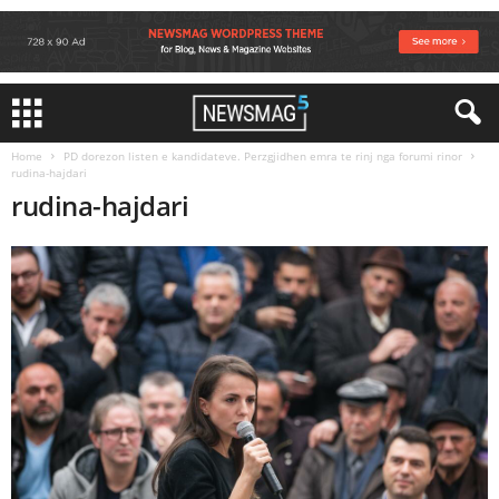
Home
PD dorezon listen e kandidateve. Perzgjidhen emra te rinj nga forumi rinor
rudina-hajdari
rudina-hajdari