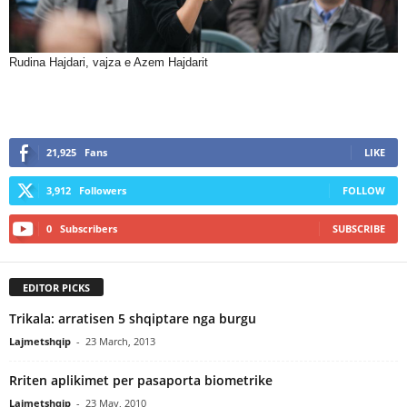
Rudina Hajdari, vajza e Azem Hajdarit
21,925
Fans
LIKE
3,912
Followers
FOLLOW
0
Subscribers
SUBSCRIBE
EDITOR PICKS
Trikala: arratisen 5 shqiptare nga burgu
Lajmetshqip
-
23 March, 2013
Rriten aplikimet per pasaporta biometrike
Lajmetshqip
-
23 May, 2010