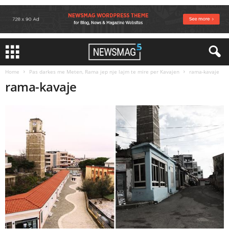
Home
Pas darkes me Meten, Rama jep nje lajm te mire per Kavajen
rama-kavaje
rama-kavaje