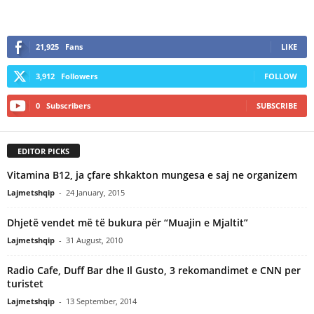
21,925
Fans
LIKE
3,912
Followers
FOLLOW
0
Subscribers
SUBSCRIBE
EDITOR PICKS
Vitamina B12, ja çfare shkakton mungesa e saj ne organizem
Lajmetshqip
-
24 January, 2015
Dhjetë vendet më të bukura për “Muajin e Mjaltit”
Lajmetshqip
-
31 August, 2010
Radio Cafe, Duff Bar dhe Il Gusto, 3 rekomandimet e CNN per
turistet
Lajmetshqip
-
13 September, 2014