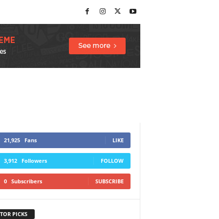
21,925
Fans
LIKE
3,912
Followers
FOLLOW
0
Subscribers
SUBSCRIBE
TOR PICKS