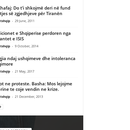
Xhafaj: Do t’i shkojmë deri në fund
tjes së zgjedhjeve për Tiranën
tshqip
-
29 June, 2011
cionet e Shqiperise perdoren nga
tantet e ISIS
tshqip
-
9 October, 2014
gjia ndaj ushqimeve dhe intoleranca
qimore
tshqip
-
21 May, 2017
ot ne proteste. Basha: Mos lejojme
rine te coje vendin ne krize.
tshqip
-
21 December, 2013