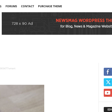
G
FORUMS
CONTACT
PURCHASE THEME
265477smart
EDI