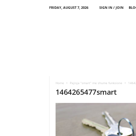
FRIDAY, AUGUST 7, 2026
SIGN IN / JOIN
BLO
Home
Pajisja “smart” me shume funksione
1464
1464265477smart