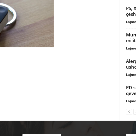
PS, 
çësh
Lajme
Muni
mili
Lajme
Aler
ush
Lajme
PD s
qeve
Lajme