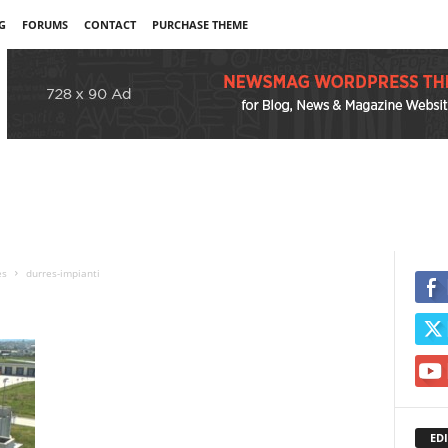
G
FORUMS
CONTACT
PURCHASE THEME
es
durres-impianti
EDI