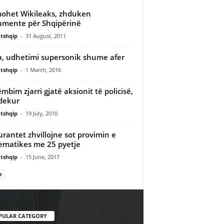
ohet Wikileaks, zhduken
mente për Shqipërinë
tshqip
-
31 August, 2011
, udhetimi supersonik shume afer
tshqip
-
1 March, 2016
mbim zjarri gjatë aksionit të policisë,
vdekur
tshqip
-
19 July, 2010
rantet zhvillojne sot provimin e
matikes me 25 pyetje
tshqip
-
15 June, 2017
PULAR CATEGORY