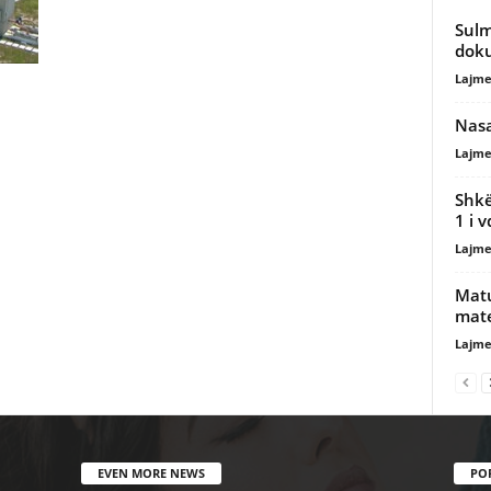
Sulm
doku
Lajme
Nasa
Lajme
Shkë
1 i 
Lajme
Matu
mate
Lajme
EVEN MORE NEWS
PO