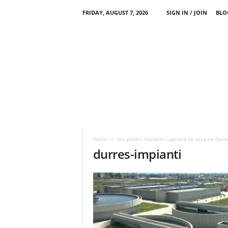
FRIDAY, AUGUST 7, 2026
SIGN IN / JOIN
BLO
Home
Nis punën impianti i ujërave të zeza ne Durr
durres-impianti