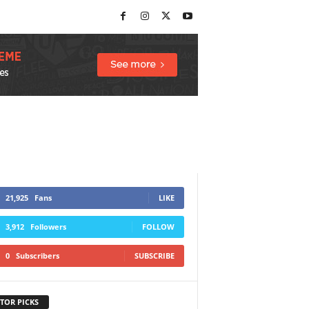
21,925
Fans
LIKE
3,912
Followers
FOLLOW
0
Subscribers
SUBSCRIBE
TOR PICKS