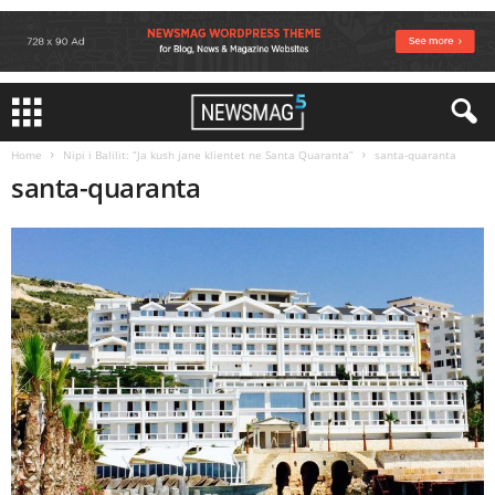
Home
Nipi i Balilit: “Ja kush jane klientet ne Santa Quaranta”
santa-quaranta
santa-quaranta