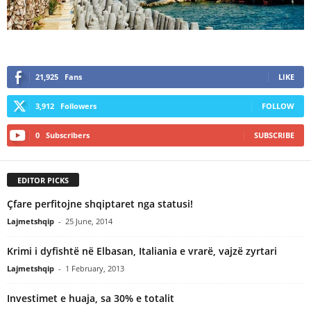
21,925
Fans
LIKE
3,912
Followers
FOLLOW
0
Subscribers
SUBSCRIBE
EDITOR PICKS
Çfare perfitojne shqiptaret nga statusi!
Lajmetshqip
-
25 June, 2014
Krimi i dyfishtë në Elbasan, Italiania e vrarë, vajzë zyrtari
Lajmetshqip
-
1 February, 2013
Investimet e huaja, sa 30% e totalit