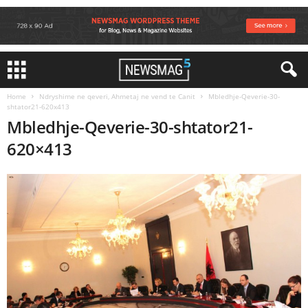
Home
Ndryshime ne qeveri, Ahmetaj ne vend te Canit
Mbledhje-Qeverie-30-
shtator21-620x413
Mbledhje-Qeverie-30-shtator21-
620×413