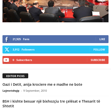
21,925
Fans
LIKE
3,912
Followers
FOLLOW
0
Subscribers
SUBSCRIBE
EDITOR PICKS
Oazi i Detit, anija krociere me e madhe ne bote
Lajmetshqip
-
9 September, 2010
BSH i kishte besuar një bixhozçiu tre çelësat e Thesarit të
Shtetit