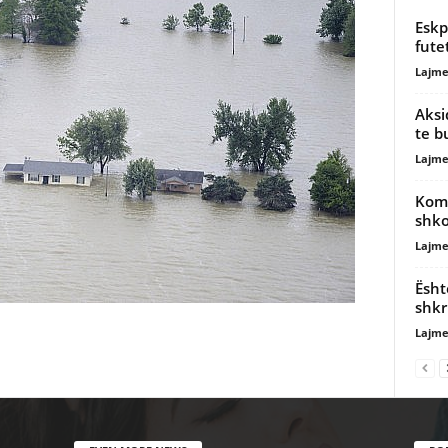
Eskpe
fute
Lajme
Aksi
te b
Lajme
Komu
shko
Lajme
Ësht
shkr
Lajme