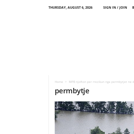
THURSDAY, AUGUST 6, 2026
SIGN IN / JOIN
Home
MPB njofton per rrezikun nga permbytjet ne 
permbytje