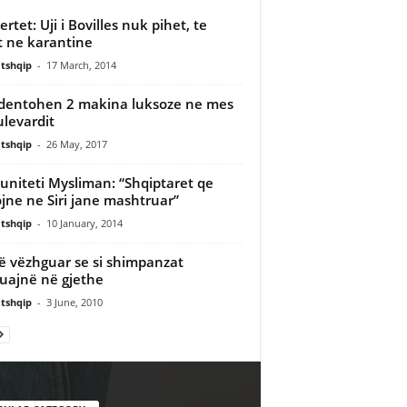
rtet: Uji i Bovilles nuk pihet, te
t ne karantine
tshqip
-
17 March, 2014
dentohen 2 makina luksoze ne mes
ulevardit
tshqip
-
26 May, 2017
niteti Mysliman: “Shqiptaret qe
jne ne Siri jane mashtruar”
tshqip
-
10 January, 2014
ë vëzhguar se si shimpanzat
uajnë në gjethe
tshqip
-
3 June, 2010