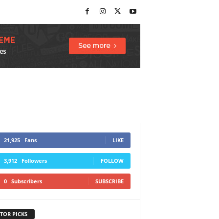
21,925
Fans
LIKE
3,912
Followers
FOLLOW
0
Subscribers
SUBSCRIBE
TOR PICKS