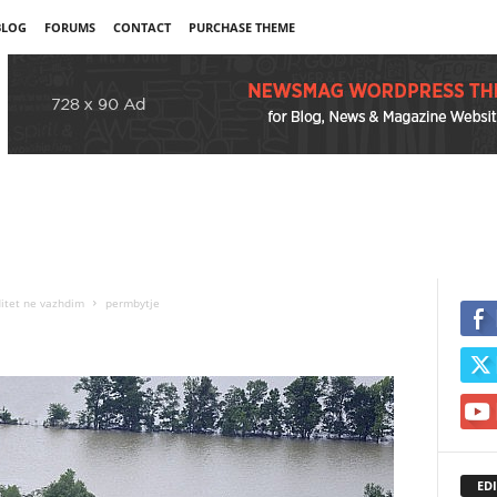
BLOG
FORUMS
CONTACT
PURCHASE THEME
ditet ne vazhdim
permbytje
EDI