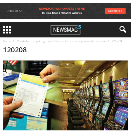
Home
Miratohet projektligji, reduktim te kazinove e pikave te basteve
120208
120208