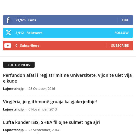
21,925
Fans
LIKE
3,912
Followers
FOLLOW
0
Subscribers
SUBSCRIBE
EDITOR PICKS
Perfundon afati i regjistrimit ne Universitete, vijon te ulet vija
e kuqe
Lajmetshqip
-
25 October, 2016
Virgjëria, jo gjithmonë gruaja ka gjakrrjedhje!
Lajmetshqip
-
6 November, 2013
Lufta kunder ISIS, SHBA fillojne sulmet nga ajri
Lajmetshqip
-
23 September, 2014