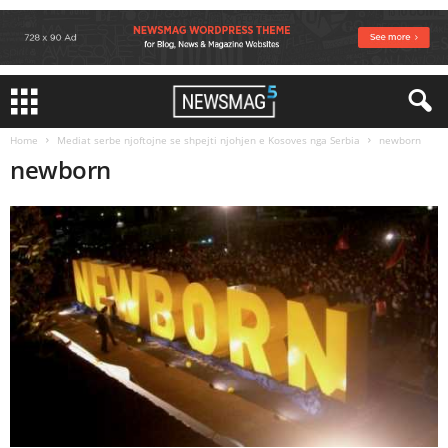
Home
Mediat serbe njoftojne se shpejti njohjen e Kosoves nga Serbia
newborn
newborn