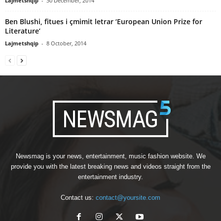
Lajmetshqip
-
30 December, 2014
Ben Blushi, fitues i çmimit letrar ‘European Union Prize for
Literature’
Lajmetshqip
-
8 October, 2014
Newsmag is your news, entertainment, music fashion website. We
provide you with the latest breaking news and videos straight from the
entertainment industry.
Contact us:
contact@yoursite.com