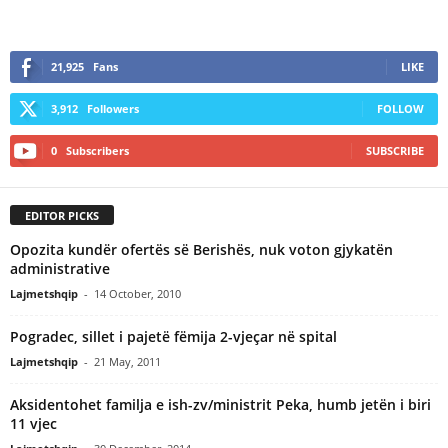
21,925
Fans
LIKE
3,912
Followers
FOLLOW
0
Subscribers
SUBSCRIBE
EDITOR PICKS
Opozita kundër ofertës së Berishës, nuk voton gjykatën
administrative
Lajmetshqip
-
14 October, 2010
Pogradec, sillet i pajetë fëmija 2-vjeçar në spital
Lajmetshqip
-
21 May, 2011
Aksidentohet familja e ish-zv/ministrit Peka, humb jetën i biri
11 vjec